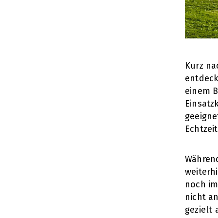
Kurz na
entdeck
einem Bl
Einsatz
geeigne
Echtzei
Während
weiterh
noch im
nicht a
gezielt