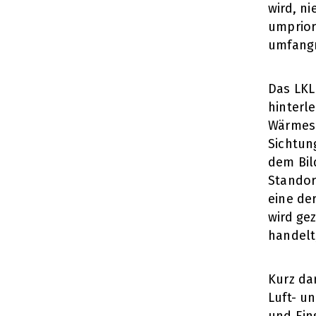
wird, n
umprior
umfangr
Das LKL
hinterl
Wärmesi
Sichtun
dem Bil
Standor
eine de
wird gez
handelt
Kurz da
Luft- u
und Ein