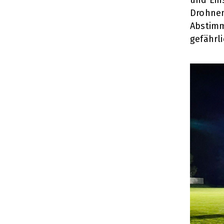
Drohnen
Abstimm
gefährl