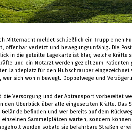
ch Mitternacht meldet schließlich ein Trupp einen F
t, offenbar verletzt und bewegungsunfähig. Die Posit
ick in die geteilte Lagekarte ist klar, welche Kräfte
kräfte und ein Notarzt werden gezielt zum Patienten g
ter Landeplatz für den Hubschrauber eingezeichnet wi
t, wer sich wohin bewegt. Doppelwege und Verzöger
 die Versorgung und der Abtransport vorbereitet wer
in den Überblick über alle eingesetzten Kräfte. Das 
 Gelände befinden und wer bereits auf dem Rückweg 
n einzelnen Sammelplätzen warten, sondern können 
 abgeholt werden sobald sie befahrbare Straßen erre