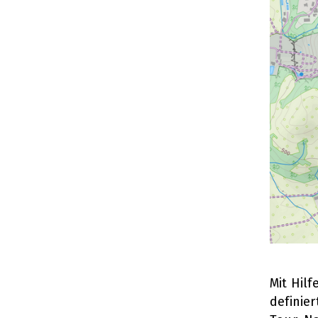
Mit Hil
definie