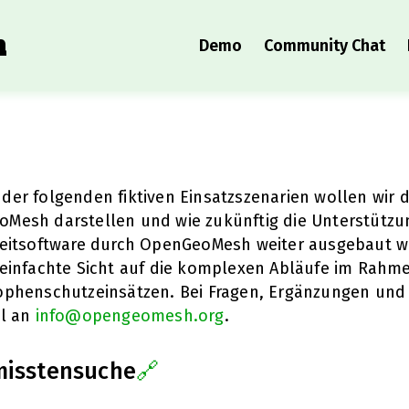
h
Demo
Community Chat
der folgenden fiktiven Einsatzszenarien wollen wir 
Mesh darstellen und wie zukünftig die Unterstützun
leitsoftware durch OpenGeoMesh weiter ausgebaut we
reinfachte Sicht auf die komplexen Abläufe im Rahme
ophenschutzeinsätzen. Bei Fragen, Ergänzungen und 
il an
info@opengeomesh.org
.
misstensuche
🔗