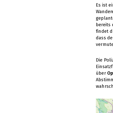
Es ist e
Wandere
geplant
bereits
findet 
dass de
vermute
Die Pol
Einsatz
über
Op
Abstimm
wahrsch