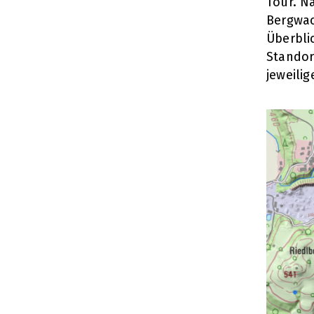
Tour. N
Bergwac
Überblic
Standor
jeweili