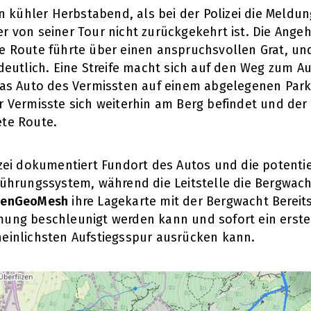
in kühler Herbstabend, als bei der Polizei die Meldun
r von seiner Tour nicht zurückgekehrt ist. Die Ange
e Route führte über einen anspruchsvollen Grat, un
 deutlich. Eine Streife macht sich auf den Weg zum 
das Auto des Vermissten auf einem abgelegenen Parkp
r Vermisste sich weiterhin am Berg befindet und der 
te Route.
izei dokumentiert Fundort des Autos und die potentiel
führungssystem, während die Leitstelle die Bergwacht 
enGeoMesh
ihre Lagekarte mit der Bergwacht Bereits
ung beschleunigt werden kann und sofort ein erste
einlichsten Aufstiegsspur ausrücken kann.