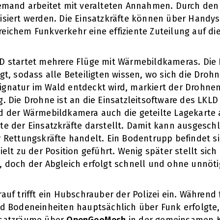
iemand arbeitet mit veralteten Annahmen. Durch de
isiert werden. Die Einsatzkräfte können über Handys
eichem Funkverkehr eine effiziente Zuteilung auf di
D startet mehrere Flüge mit Wärmebildkameras. Die
egt, sodass alle Beteiligten wissen, wo sich die Droh
gnatur im Wald entdeckt wird, markiert der Drohnenp
g. Die Drohne ist an die Einsatzleitsoftware des L
d der Wärmebildkamera auch die geteilte Lagekarte an
te der Einsatzkräfte darstellt. Damit kann ausgesch
r Rettungskräfte handelt. Ein Bodentrupp befindet si
ielt zu der Position geführt. Wenig später stellt sich
, doch der Abgleich erfolgt schnell und ohne unnöt
rauf trifft ein Hubschrauber der Polizei ein. Während
nd Bodeneinheiten hauptsächlich über Funk erfolgte
satzräume über
OpenGeoMesh
in der gemeinsamen Ka