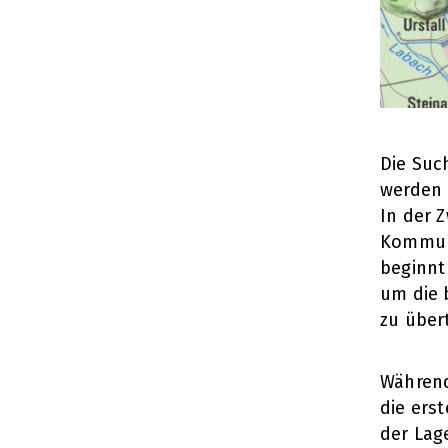
Die Suc
werden 
In der 
Kommuni
beginnt
um die 
zu über
Während
die ers
der Lag