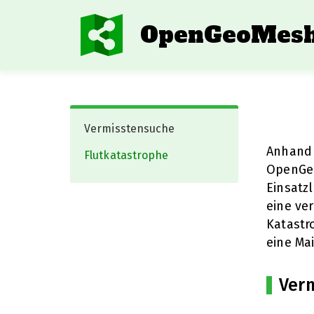
OpenGeoMes
Vermisstensuche
Anhand 
Flutkatastrophe
OpenGeo
Einsatz
eine ve
Katastr
eine Ma
Ver